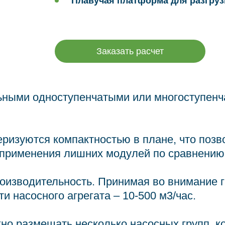
Плавучая платформа для разгрузк
Заказать расчет
ьными одноступенчатыми или многоступенч
ризуются компактностью в плане, что поз
 применения лишних модулей по сравнению
роизводительность. Принимая во внимание 
 насосного агрегата – 10-500 м3/час.
но размещать несколько насосных групп, к