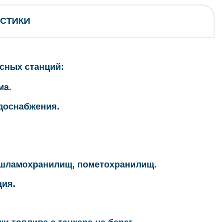
ИСТИКИ
сных станций:
ма.
доснабжения.
 шламохранилищ, пометохранилищ.
ция.