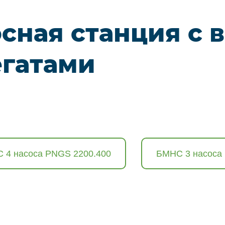
сная станция с
егатами
 4 насоса PNGS 2200.400
БМНС 3 насоса