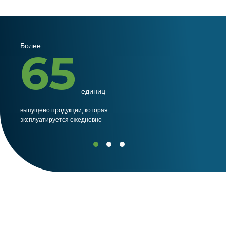
Более
Бол
65
единиц
выпущено продукции, которая
(РФ+
эксплуатируется ежедневно
обор