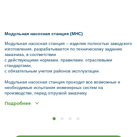
Модульная насосная станция (МНС)
Модульная насосная станция – изделие полностью заводского
изготовления, разрабатывается по техническому заданию
заказчика, в соответствии
с действующими нормами, правилами, отраслевыми
стандартами,
с обязательным учетом районов эксплуатации.
Модульная насосная станция проходит все возможные и
необходимые испытания инженерных систем на
производстве, перед отгрузкой заказчику
Основные технические характеристики
Подробнее
Размер станции
6000x3825x4125 мм
Насос Wilo Drain MTS 40/39
2 штуки
Производительность и напор
10,4 м3/час и 26 м
насосов