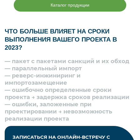
Потребляемая мощность
5 и 11,5 кВт
Каталог продукции
всей станции
ЧТО БОЛЬШЕ ВЛИЯЕТ НА СРОКИ
ВЫПОЛНЕНИЯ ВАШЕГО ПРОЕКТА В
2023?
— пакет с пакетами санкций и их обход
— параллельный импорт
— реверс-инжиниринг и
импортозамещение
— ошибочно определенные сроки
проекта → задержка сроков реализации
— ошибки, заложенные при
проектировании → невозможность
реализации проекта
ЗАПИСАТЬСЯ НА ОНЛАЙН-ВСТРЕЧУ С