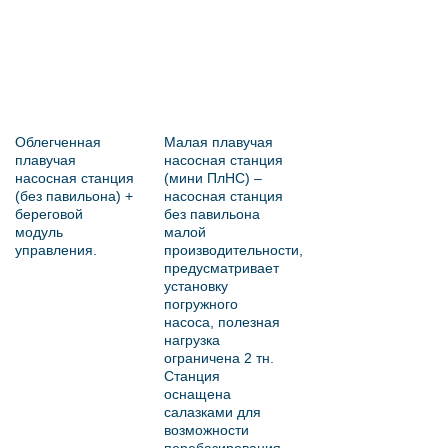
Облегченная
Малая плавучая
плавучая
насосная станция
насосная станция
(мини ПлНС) –
(без павильона) +
насосная станция
береговой
без павильона
модуль
малой
управления.
производительности,
предусматривает
установку
погружного
насоса, полезная
нагрузка
ограничена 2 тн.
Станция
оснащена
салазками для
возможности