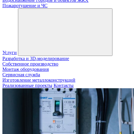
Водоснабжение городов и объектов ЖКХ
Пожаротушение и ЧС
Услуги
Разработка и 3D-моделирование
Собственное производство
Монтаж оборудования
Сервисная служба
Изготовление металлоконструкций
Реализованные проекты
Контакты