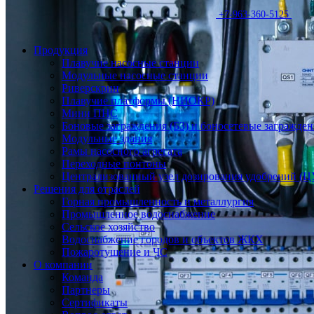
+7-963-360-5125
Продукция
Плавучие насосные станции
Модульные насосные станции
Риверскрин
Плавучие платформы (НИОКР)
Мини ПНС
Боновые заграждения (БЗ) и боносетевые загражден
Модульные здания
Рамы насосного агрегата
Переходные понтоны
Централизованный узел дозирования удобрений (Ц
Решения для отраслей
Горная промышленность и металлургия
Промышленное водоснабжение
Сельское хозяйство
Водоснабжение городов и объектов ЖКХ
Пожаротушение и ЧС
О компании
Команда
Партнеры
Сертификаты