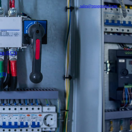
sales@pnsgenesis.com
ия (БСЗ)
УД)