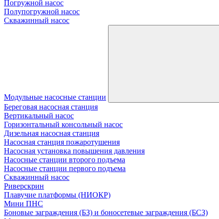
Погружной насос
Полупогружной насос
Скважинный насос
Модульные насосные станции
Береговая насосная станция
Вертикальный насос
Горизонтальный консольный насос
Дизельная насосная станция
Насосная станция пожаротушения
Насосная установка повышения давления
Насосные станции второго подъема
Насосные станции первого подъема
Скважинный насос
Риверскрин
Плавучие платформы (НИОКР)
Мини ПНС
Боновые заграждения (БЗ) и боносетевые заграждения (БСЗ)