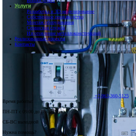
Вопрос-ответ
Услуги
Разработка и 3D-моделирование
Собственное производство
Монтаж оборудования
Сервисная служба
Изготовление металлоконструкций
Реализованные проекты
Контакты
+7-963-360-5125
Время работы:
ПН-ПТ с 09:00 до 18:00 (Мск)
СБ-ВС выходной
Нужна помощь?