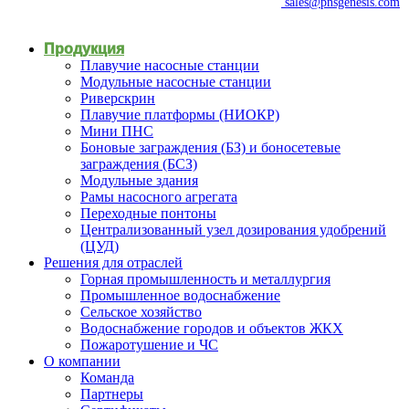
sales@pnsgenesis.com
Продукция
Плавучие насосные станции
Модульные насосные станции
Риверскрин
Плавучие платформы (НИОКР)
Мини ПНС
Боновые заграждения (БЗ) и боносетевые
заграждения (БСЗ)
Модульные здания
Рамы насосного агрегата
Переходные понтоны
Централизованный узел дозирования удобрений
(ЦУД)
Решения для отраслей
Горная промышленность и металлургия
Промышленное водоснабжение
Сельское хозяйство
Водоснабжение городов и объектов ЖКХ
Пожаротушение и ЧС
О компании
Команда
Партнеры